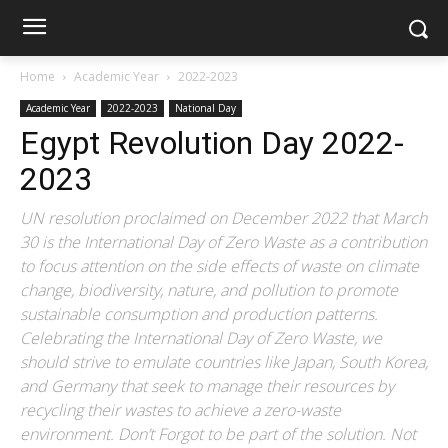
Home
Academic Year
2022-2023
Academic Year
2022-2023
National Day
Egypt Revolution Day 2022-
2023
UN resolution proclaimed on December 2022 that March
30 is the International Day of Zero Waste as a contribution
to focus attention on the side effects of waste on climate
change, biodiversity, nature, and pollution to promote
sustainable consumption and production patterns.
Celebrating the International Day of Zero Waste, we
should strive to emulate countries like Japan, South Korea,
and Germany that seek to manage their resources by
recycling their wastes to achieve a zero-waste
environment. Don’t Forgot to be part of the solution. Not